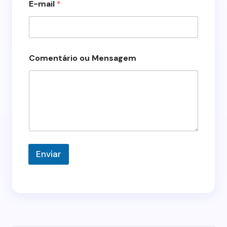
E-mail
*
i
o
*
C
o
m
Comentário ou Mensagem
e
n
t
á
r
i
o
Enviar