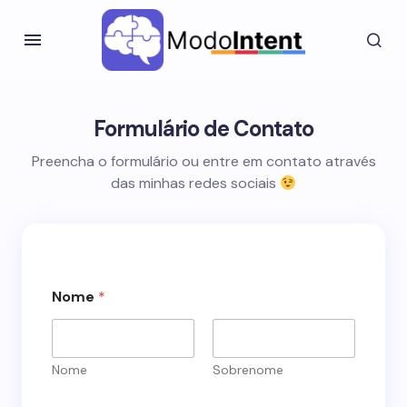
Formulário de Contato
Preencha o formulário ou entre em contato através
das minhas redes sociais
C
Nome
*
o
m
e
n
t
Nome
Sobrenome
á
r